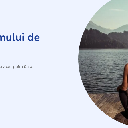
mului de
iv cel puțin șase