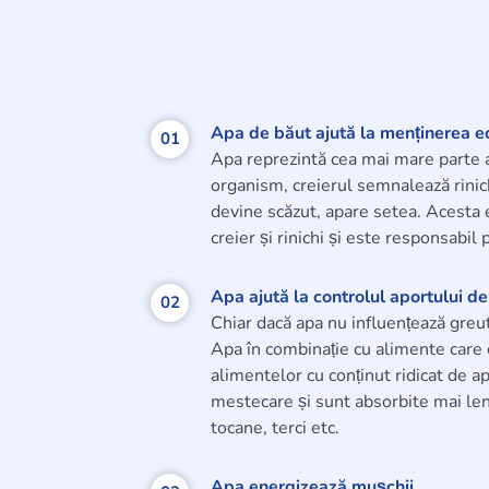
Apa de băut ajută la menținerea ech
01
Apa reprezintă cea mai mare parte a 
organism, creierul semnalează rinich
devine scăzut, apare setea. Acesta 
creier și rinichi și este responsabil
Apa ajută la controlul aportului de 
02
Chiar dacă apa nu influențează greuta
Apa în combinație cu alimente care c
alimentelor cu conținut ridicat de a
mestecare și sunt absorbite mai lent
tocane, terci etc.
Apa energizează mușchii