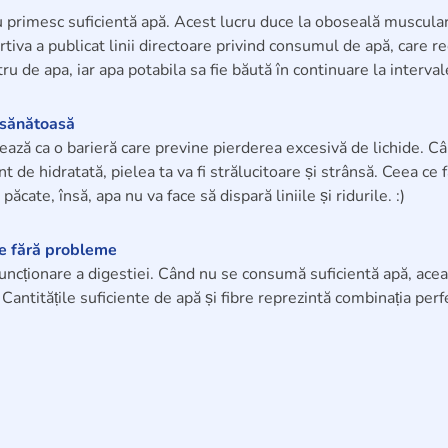
 primesc suficientă apă. Acest lucru duce la oboseală musculară ș
va a publicat linii directoare privind consumul de apă, care re
itru de apa, iar apa potabila sa fie băută în continuare la interva
i sănătoasă
ează ca o barieră care previne pierderea excesivă de lichide. Câ
ent de hidratată, pielea ta va fi strălucitoare și strânsă. Ceea ce
ăcate, însă, apa nu va face să dispară liniile și ridurile. :)
ze fără probleme
funcționare a digestiei. Când nu se consumă suficientă apă, acea
 Cantitățile suficiente de apă și fibre reprezintă combinația perf