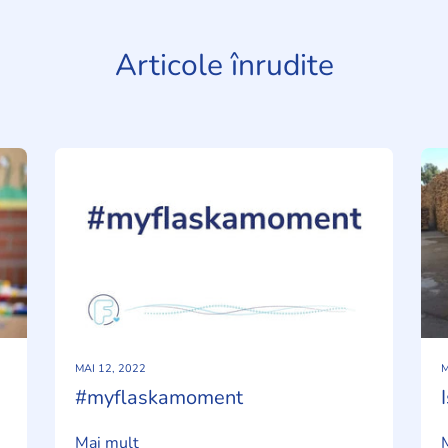
Articole înrudite
MAI 12, 2022
M
#myflaskamoment
Mai mult