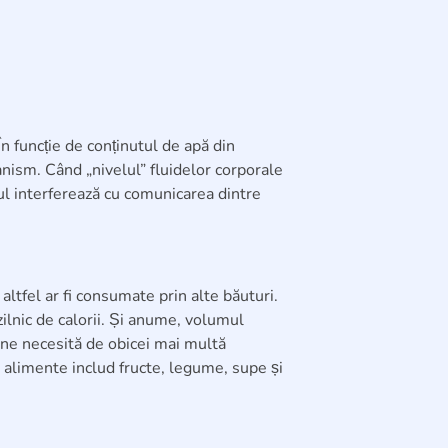
n funcție de conținutul de apă din
anism. Când „nivelul” fluidelor corporale
ul interferează cu comunicarea dintre
 altfel ar fi consumate prin alte băuturi.
zilnic de calorii. Și anume, volumul
sine necesită de obicei mai multă
e alimente includ fructe, legume, supe și