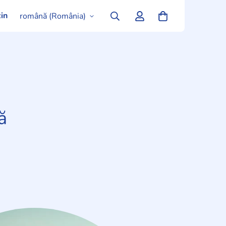
in
română (România)
ă