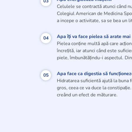
03
Celulele se contractă atunci când nu
Colegiul American de Medicina Sporti
a incepe o activitate, sa se bea un l
Apa îți va face pielea să arate ma
04
Pielea conține multă apă care acțion
încrețită, iar atunci când este sufici
piele, îmbunătățindu-i aspectul. Din p
Apa face ca digestia să funcțione
05
Hidratarea suficientă ajută la buna 
gros, ceea ce va duce la constipație.
creând un efect de măturare.