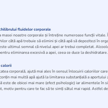
ilibrului fluidelor corporale
masei noastre corporale și întreține numeroase funcții vitale. Î
ilor câtă apă trebuie să elimini și câtă apă să depozitezi în org
este ultimul semnal că nivelul apei ar trebui completat. Alcool
 pentru eliminarea excesivă a apei, ceea ce duce la deshidratare.
calorii
tea corporală, ajută mai ales în sensul înlocuirii caloriilor care
onțin mai multă apă ajută la limitarea substanțială a aportului 
pă este de obicei mai mare (efect psihologic) iar alimentele în 
, motiv pentru care te fac să te simți sătul mai rapid. Astfel d